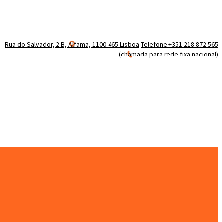
Rua do Salvador, 2 B, Alfama, 1100-465 Lisboa
Telefone +351 218 872 565
(chamada para rede fixa nacional)