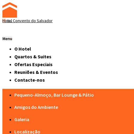
Hotel Convento do Salvador
Menu
O Hotel
Quartos & Suites
Ofertas Especiais
Reuniões & Eventos
Contacte-nos
Pequeno-Almoço, Bar Lounge & Pátio
Amigos do Ambiente
Galeria
Localização