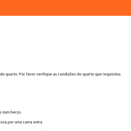
de quarto. Por favo
r
verifique as condições do quarto que requisitou.
is
n
um berço.
ssoa por uma cama extra.